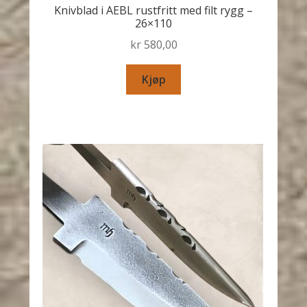
Knivblad i AEBL rustfritt med filt rygg –
26×110
kr
580,00
Kjøp