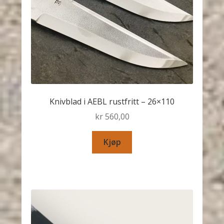
Knivblad i AEBL rustfritt – 26×110
kr
560,00
Kjøp