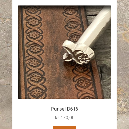
Punsel D616
kr
130,00