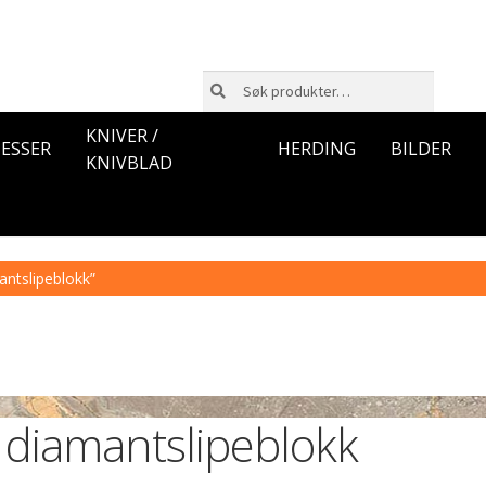
Søk
Søk
etter:
KNIVER /
ESSER
HERDING
BILDER
KNIVBLAD
antslipeblokk”
diamantslipeblokk