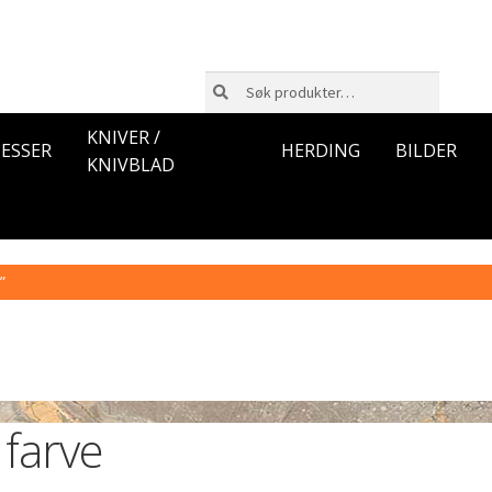
Søk
Søk
etter:
KNIVER /
ESSER
HERDING
BILDER
KNIVBLAD
”
farve