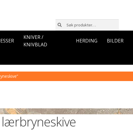
Søk
Søk
etter:
KNIVER /
ESSER
HERDING
BILDER
KNIVBLAD
ryneskive”
lærbryneskive