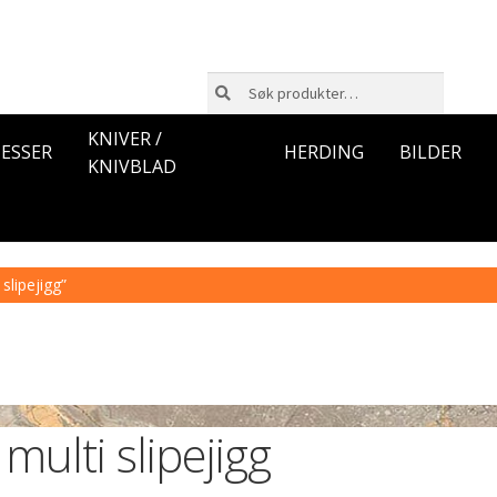
Søk
Søk
etter:
KNIVER /
ESSER
HERDING
BILDER
KNIVBLAD
slipejigg”
multi slipejigg