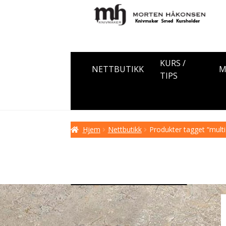
Hopp
Hopp
til
til
navigasjon
innhold
KURS /
NETTBUTIKK
M
TIPS
Hjem
Nettbutikk
Produkter tagget “multi 