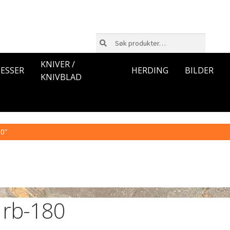
Søk
Søk
etter:
KNIVER /
ESSER
HERDING
BILDER
KNIVBLAD
80”
rb-180