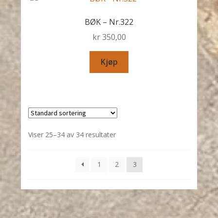
BØK – Nr.322
kr
350,00
Kjøp
Viser 25–34 av 34 resultater
1
2
3