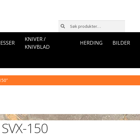
Søk
Søk
etter:
KNIVER /
ESSER
HERDING
BILDER
KNIVBLAD
150”
SVX-150