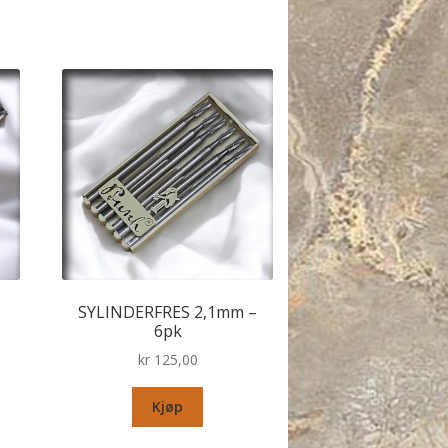
SYLINDERFRES 2,1mm –
6pk
kr
125,00
Kjøp