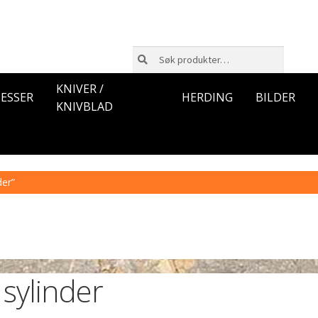
Søk
Søk
etter:
KNIVER /
ESSER
HERDING
BILDER
KNIVBLAD
der”
sylinder