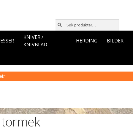
Søk
Søk
etter:
KNIVER /
ESSER
HERDING
BILDER
KNIVBLAD
ek”
tormek