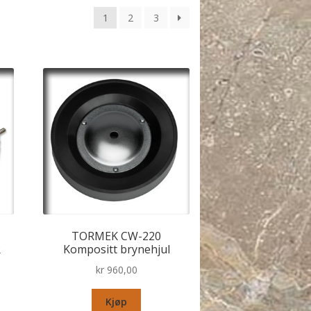
1
2
3
TORMEK CW-220
R
Kompositt brynehjul
kr
960,00
Kjøp