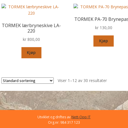
TORMEK PA-70 Brynepas
TORMEK lærbryneskive LA-
kr
130,00
220
kr
800,00
Kjøp
Kjøp
Viser 1–12 av 30 resultater
Utviklet og driftes av
Nett-Opp IT
Org.nr: 984 317 123