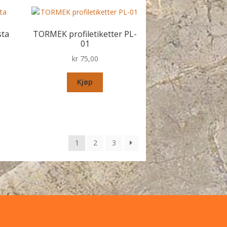
ta
TORMEK profiletiketter PL-
01
kr
75,00
Kjøp
1
2
3