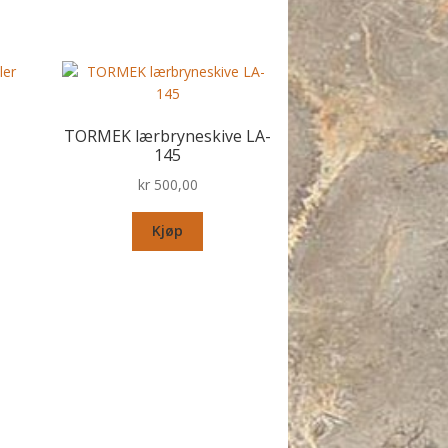
TORMEK lærbryneskive LA-
145
kr
500,00
Kjøp