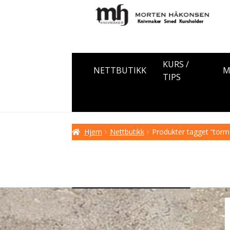
Hopp
Hopp
til
til
navigasjon
innhold
KURS /
NETTBUTIKK
M
TIPS
Hjem
Nettbutikk
Produkter tagget “torm