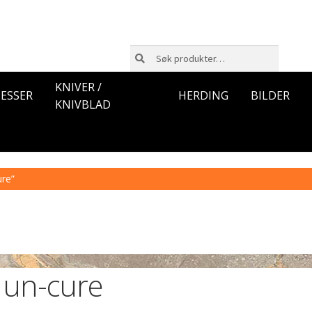
Søk
Søk
etter:
KNIVER /
ESSER
HERDING
BILDER
KNIVBLAD
ure”
un-cure