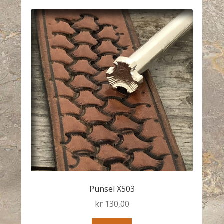
Punsel X503
kr
130,00