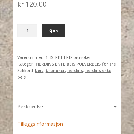
kr
120,00
HERDINS
Kjøp
EKTE
BEIS
-
BRUNOKER
Varenummer:
BEIS-PBHERD-brunoker
Kategori:
HERDINS EKTE BEIS PULVERBEIS for tre
antall
Stikkord:
beis
,
brunoker
,
herdins
,
herdins ekte
beis
Beskrivelse
Tilleggsinformasjon