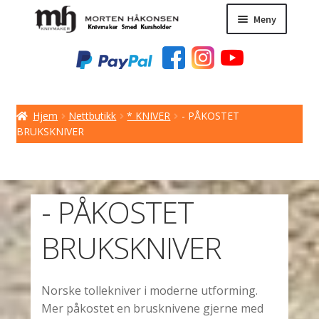
Hopp
Hopp
Meny
til
til
navigasjon
innhold
NETTBUTIKK
KURS / TIPS
MESSER
Hjem
Nettbutikk
* KNIVER
- PÅKOSTET
BRUKSKNIVER
KNIVER / KNIVBLAD
HERDING
- PÅKOSTET
BILDER
BRUKSKNIVER
BUTIKK I SKIEN
KONTAKT OSS
Norske tollekniver i moderne utforming.
Mer påkostet en brusknivene gjerne med