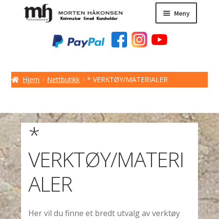
Hopp
Hopp
Meny
til
til
navigasjon
innhold
NETTBUTIKK
KURS / TIPS
MESSER
Hjem
Nettbutikk
* VERKTØY/MATERIALER
KNIVER / KNIVBLAD
HERDING
*
BILDER
VERKTØY/MATERI
BUTIKK I SKIEN
ALER
KONTAKT OSS
Her vil du finne et bredt utvalg av verktøy