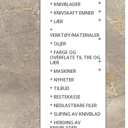
+
* KNIVBLADER
+
* KNIVSKAFT EMNER
+
* LÆR
*
VERKTØY/MATERIALER
+
* OLJER
* FARGE OG
OVERFLATE TIL TRE OG
+
LÆR
+
* MASKINER
* NYHETER
* TILBUD
* RESTEKASSE
* NEDLASTBARE FILER
* SLIPING AV KNIVBLAD
* HERDING AV
KNIVBLADER