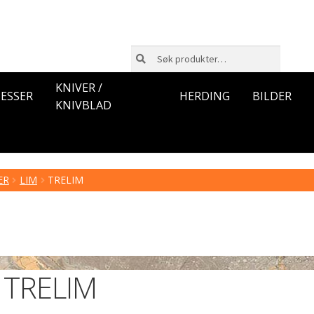
Søk
Søk
etter:
KNIVER /
ESSER
HERDING
BILDER
KNIVBLAD
ER
LIM
TRELIM
TRELIM