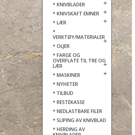
+
* KNIVBLADER
+
* KNIVSKAFT EMNER
+
* LÆR
*
VERKTØY/MATERIALER
+
* OLJER
* FARGE OG
OVERFLATE TIL TRE OG
+
LÆR
+
* MASKINER
* NYHETER
* TILBUD
* RESTEKASSE
* NEDLASTBARE FILER
* SLIPING AV KNIVBLAD
* HERDING AV
KNIVBLADER