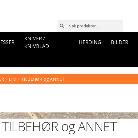
Søk
Søk
etter:
KNIVER /
ESSER
HERDING
BILDER
KNIVBLAD
ER
LIM
TILBEHØR og ANNET
TILBEHØR og ANNET