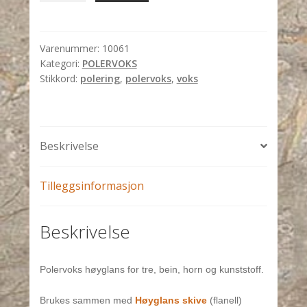
polervoks
for
tre
Varenummer:
10061
Kategori:
POLERVOKS
antall
Stikkord:
polering
,
polervoks
,
voks
Beskrivelse
Tilleggsinformasjon
Beskrivelse
Polervoks h
øyglans for tre, bein, horn og kunststoff.
Brukes sammen med
Høyglans skive
(flanell)