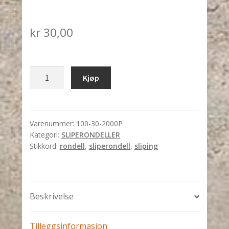
kr
30,00
SLIPERONDELL
Kjøp
Ø150mm
P2000
m/"pute"
antall
Varenummer:
100-30-2000P
Kategori:
SLIPERONDELLER
Stikkord:
rondell
,
sliperondell
,
sliping
Beskrivelse
Tilleggsinformasjon