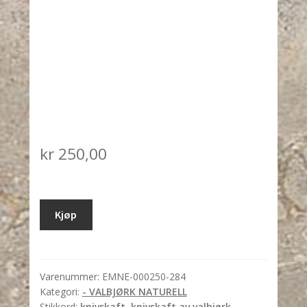
kr
250,00
VALBJØRK
Kjøp
-
Nr.284
antall
Varenummer:
EMNE-000250-284
Kategori:
- VALBJØRK NATURELL
Stikkord:
knivskaft
,
knivskaft av valbjørk
,