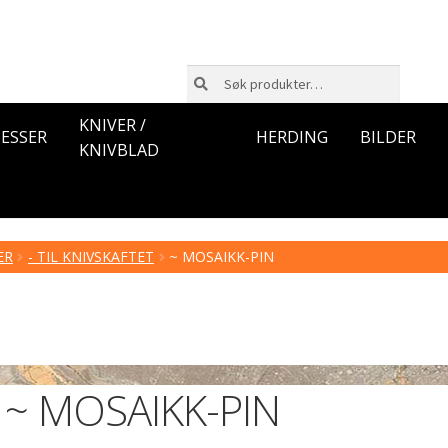
Søk
Søk
etter:
KNIVER /
ESSER
HERDING
BILDER
KNIVBLAD
ER
- TIL KNIVSKAFTET
~ MOSAIKK-PIN
~ MOSAIKK-PIN