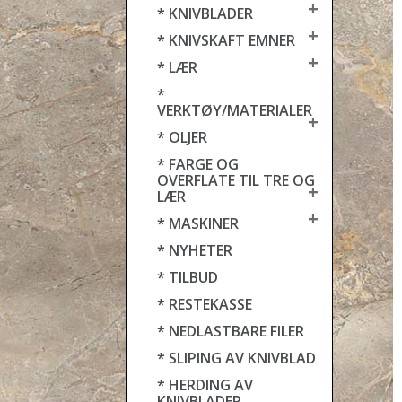
+
* KNIVBLADER
+
* KNIVSKAFT EMNER
+
* LÆR
*
VERKTØY/MATERIALER
+
* OLJER
* FARGE OG
OVERFLATE TIL TRE OG
+
LÆR
+
* MASKINER
* NYHETER
* TILBUD
* RESTEKASSE
* NEDLASTBARE FILER
* SLIPING AV KNIVBLAD
* HERDING AV
KNIVBLADER